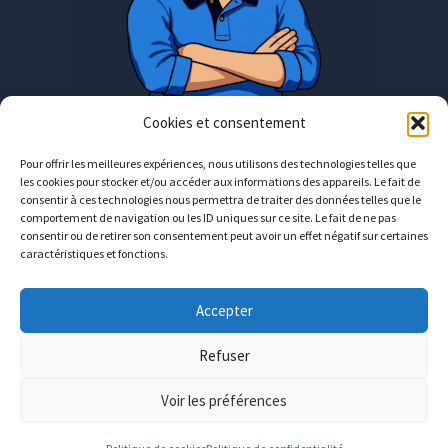
Cookies et consentement
Pour offrir les meilleures expériences, nous utilisons des technologies telles que
les cookies pour stocker et/ou accéder aux informations des appareils. Le fait de
Rendez-vous en présentiel uniquement
consentir à ces technologies nous permettra de traiter des données telles que le
comportement de navigation ou les ID uniques sur ce site. Le fait de ne pas
consentir ou de retirer son consentement peut avoir un effet négatif sur certaines
Moselle : entre Metz et Luxembourg
caractéristiques et fonctions.
contact@avecguillaume.fr
Accepter
06
12
06
11
02
Refuser
Copyright © 2026 avecGuillaume.fr
Voir les préférences
Connexion