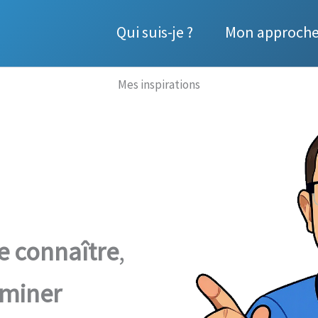
Qui suis-je ?
Mon approch
Mes inspirations
e connaître
,
miner