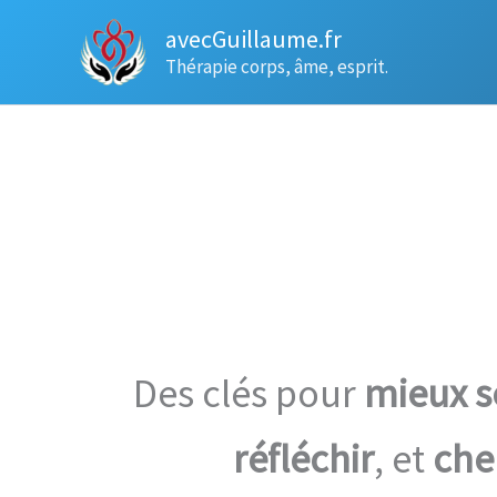
Aller
avecGuillaume.fr
au
Thérapie corps, âme, esprit.
contenu
Des clés pour
mieux s
réfléchir
, et
che