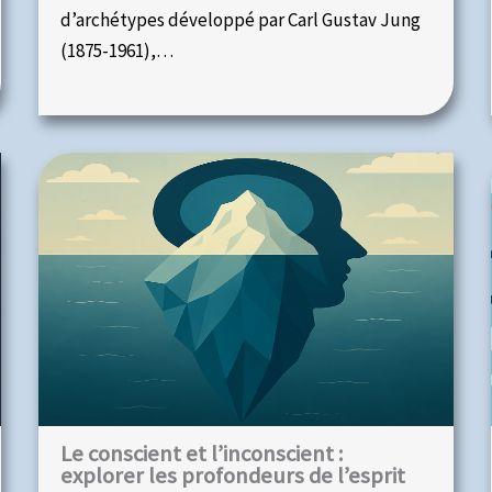
d’archétypes développé par Carl Gustav Jung
(1875-1961),…
Le conscient et l’inconscient :
explorer les profondeurs de l’esprit