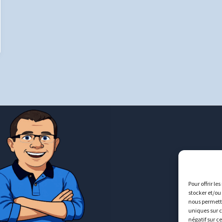
Pour offrir le
stocker et/ou
nous permettr
uniques sur c
négatif sur c