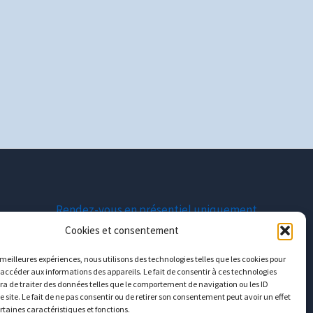
Rendez-vous en présentiel uniquement
Cookies et consentement
Moselle : entre Metz et Luxembourg
s meilleures expériences, nous utilisons des technologies telles que les cookies pour
 accéder aux informations des appareils. Le fait de consentir à ces technologies
contact@avecguillaume.fr
a de traiter des données telles que le comportement de navigation ou les ID
e site. Le fait de ne pas consentir ou de retirer son consentement peut avoir un effet
06
12
06
11
02
ertaines caractéristiques et fonctions.