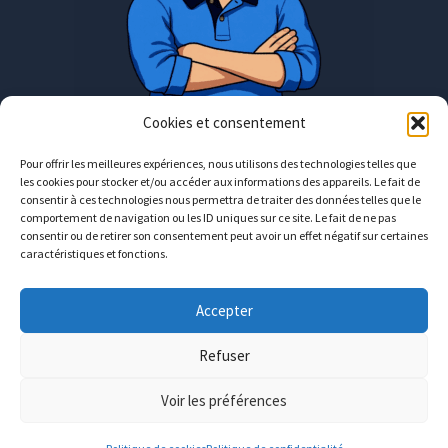
Cookies et consentement
Pour offrir les meilleures expériences, nous utilisons des technologies telles que
les cookies pour stocker et/ou accéder aux informations des appareils. Le fait de
Rendez-vous en présentiel uniquement
consentir à ces technologies nous permettra de traiter des données telles que le
comportement de navigation ou les ID uniques sur ce site. Le fait de ne pas
consentir ou de retirer son consentement peut avoir un effet négatif sur certaines
Moselle : entre Metz et Luxembourg
caractéristiques et fonctions.
contact@avecguillaume.fr
Accepter
06
12
06
11
02
Refuser
Copyright © 2026 avecGuillaume.fr
Voir les préférences
Connexion