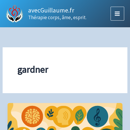
Aller
avecGuillaume.fr
au
Thérapie corps, âme, esprit.
contenu
gardner