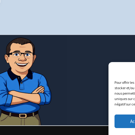
Pour offrir le
stocker et/ou
nous permettr
uniques sur c
négatif sur c
Ac