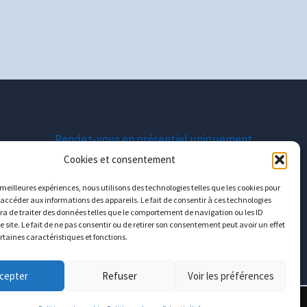
Rendez-vous en présentiel uniquement
Cookies et consentement
Moselle : entre Metz et Luxembourg
s meilleures expériences, nous utilisons des technologies telles que les cookies pour
 accéder aux informations des appareils. Le fait de consentir à ces technologies
contact@avecguillaume.fr
a de traiter des données telles que le comportement de navigation ou les ID
e site. Le fait de ne pas consentir ou de retirer son consentement peut avoir un effet
06
12
06
11
02
ertaines caractéristiques et fonctions.
cepter
Refuser
Voir les préférences