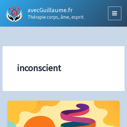
Aller
avecGuillaume.fr
au
Thérapie corps, âme, esprit.
contenu
inconscient