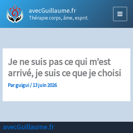
Aller
avecGuillaume.fr
au
Thérapie corps, âme, esprit.
contenu
Je ne suis pas ce qui m’est
arrivé, je suis ce que je choisi
Par
guigui
/
13 juin 2026
avecGuillaume.fr