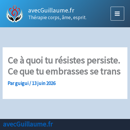
Aller
avecGuillaume.fr
au
Thérapie corps, âme, esprit.
contenu
Ce à quoi tu résistes persiste.
Ce que tu embrasses se trans
Par
guigui
/
13 juin 2026
avecGuillaume.fr